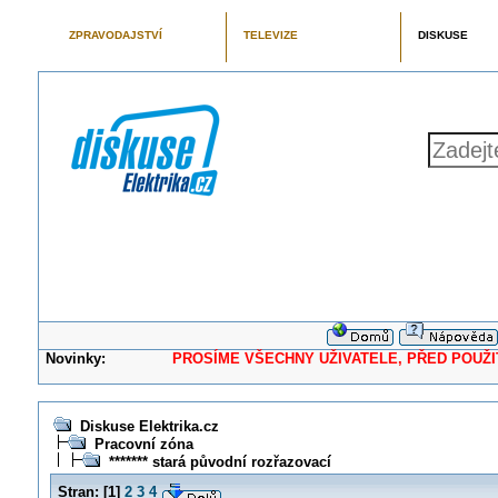
ZPRAVODAJSTVÍ
TELEVIZE
DISKUSE
Novinky:
PROSÍME VŠECHNY UŽIVATELE, PŘED POUŽITÍM 
Diskuse Elektrika.cz
Pracovní zóna
******* stará původní rozřazovací
Stran:
[
1
]
2
3
4