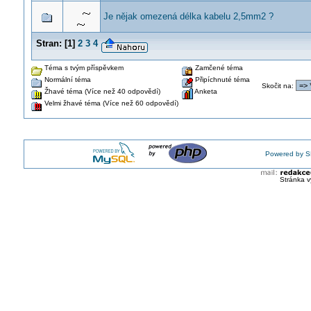
Je nějak omezená délka kabelu 2,5mm2 ?
Stran:
[
1
]
2
3
4
Téma s tvým příspěvkem
Zamčené téma
Normální téma
Připíchnuté téma
Skočit na
:
Žhavé téma (Více než 40 odpovědí)
Anketa
Velmi žhavé téma (Více než 60 odpovědí)
Powered by S
Stránka v