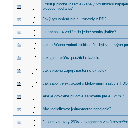
Existují ploché (pásové) kabely pro uložení napajen
plovoucí podlahu?
Jaký typ vedení pro el. rozvody v RD?
Lze připojit 4 vodiče do jedné svorky jističe?
Jak je řešeno vedení elektroměr - byt ve starých p
Jak zjistit průřez použitého kabelu
Jak správně zapojit nástěnné svítidlo?
Jak zapojit elektrokotel s blokováním sazby s HD
Aké je dovolene prúdové zaťaženie pre Al 6mm ?
Ako realializovat jednosmerne napajanie?
Jsou el.zásuvky 230V ve vagonech vlaků bezpečn