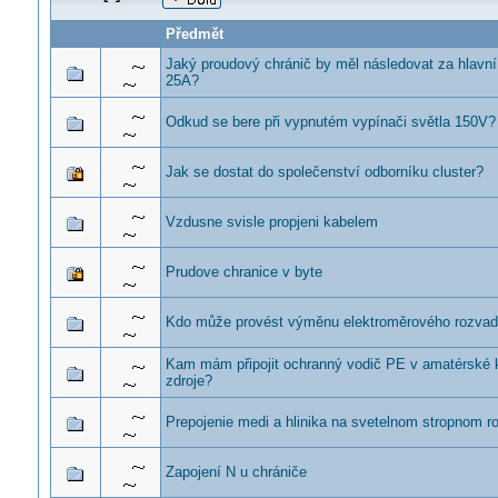
Předmět
Jaký proudový chránič by měl následovat za hlavní 
25A?
Odkud se bere při vypnutém vypínači světla 150V?
Jak se dostat do společenství odborníku cluster?
Vzdusne svisle propjeni kabelem
Prudove chranice v byte
Kdo může provést výměnu elektroměrového rozva
Kam mám připojit ochranný vodič PE v amatérské 
zdroje?
Prepojenie medi a hlinika na svetelnom stropnom r
Zapojení N u chrániče