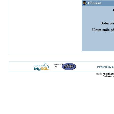
Přihlásit
Doba při
Zůstat stále p
Powered by S
Stránka v