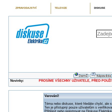
ZPRAVODAJSTVÍ
TELEVIZE
DISKUSE
Novinky:
PROSÍME VŠECHNY UŽIVATELE, PŘED POUŽITÍM 
Varování!
Téma nebo diskuse, které hledáte chybí, ale s
Ten je přístupný pouze uživatelům s verifikov
Přihlásit nebo registrovat na Diskuse Elektri