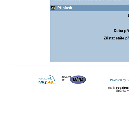
Přihlásit
Doba při
Zůstat stále p
Powered by S
Stránka v