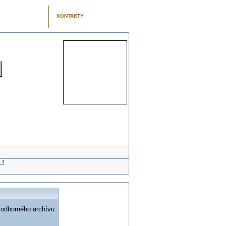
KONTAKTY
.!
 odborného archívu.