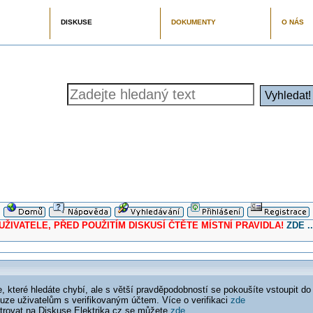
DISKUSE
DOKUMENTY
O NÁS
ELE, PŘED POUŽITÍM DISKUSÍ ČTĚTE MÍSTNÍ PRAVIDLA!
ZDE ..
 které hledáte chybí, ale s větší pravděpodobností se pokoušíte vstoupit do
ouze uživatelům s verifikovaným účtem. Více o verifikaci
zde
istrovat na Diskuse Elektrika.cz se můžete
zde