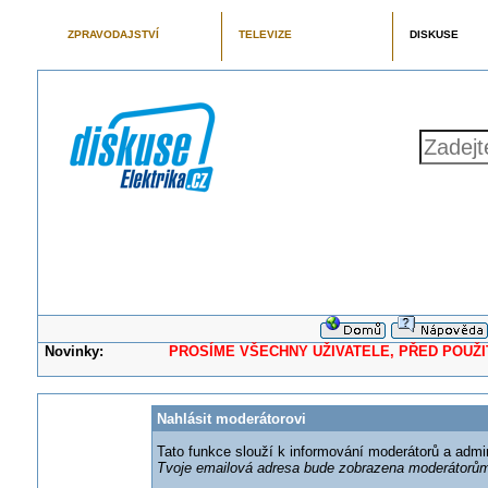
ZPRAVODAJSTVÍ
TELEVIZE
DISKUSE
Novinky:
PROSÍME VŠECHNY UŽIVATELE, PŘED POUŽITÍM 
Nahlásit moderátorovi
Tato funkce slouží k informování moderátorů a adm
Tvoje emailová adresa bude zobrazena moderátorům 