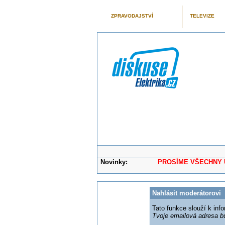
ZPRAVODAJSTVÍ
TELEVIZE
Novinky:
PROSÍME VŠECHNY UŽIVAT
Nahlásit moderátorovi
Tato funkce slouží k in
Tvoje emailová adresa b