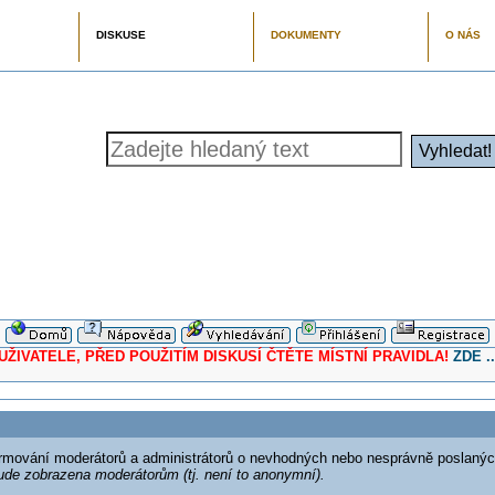
DISKUSE
DOKUMENTY
O NÁS
ELE, PŘED POUŽITÍM DISKUSÍ ČTĚTE MÍSTNÍ PRAVIDLA!
ZDE ..
formování moderátorů a administrátorů o nevhodných nebo nesprávně poslanýc
ude zobrazena moderátorům (tj. není to anonymní).