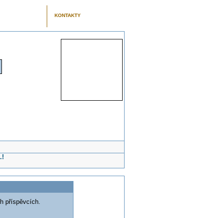
KONTAKTY
.!
h příspěvcích.