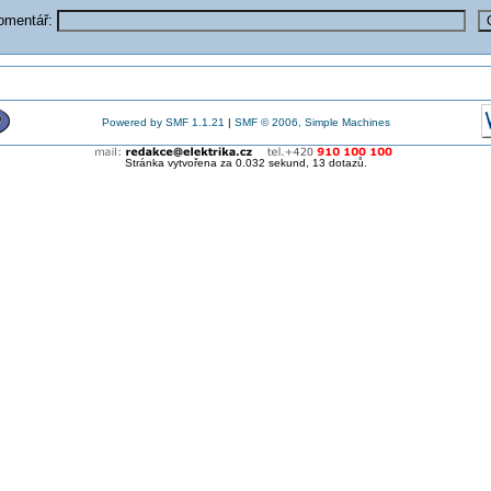
komentář:
Powered by SMF 1.1.21
|
SMF © 2006, Simple Machines
Stránka vytvořena za 0.032 sekund, 13 dotazů.