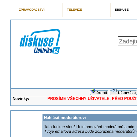
ZPRAVODAJSTVÍ
TELEVIZE
DISKUSE
Novinky:
PROSÍME VŠECHNY UŽIVATELE, PŘED POUŽITÍM 
Nahlásit moderátorovi
Tato funkce slouží k informování moderátorů a adm
Tvoje emailová adresa bude zobrazena moderátorům 