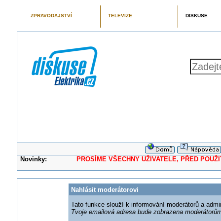
ZPRAVODAJSTVÍ
TELEVIZE
DISKUSE
Novinky:
PROSÍME VŠECHNY UŽIVATELE, PŘED POUŽITÍM 
Nahlásit moderátorovi
Tato funkce slouží k informování moderátorů a adm
Tvoje emailová adresa bude zobrazena moderátorům 