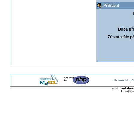
Přihlásit
Doba při
Zůstat stále p
Powered by S
Stránka v