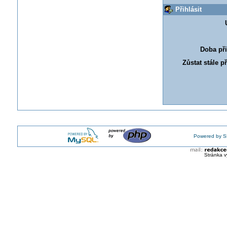
Přihlásit
Doba při
Zůstat stále p
Powered by S
Stránka v