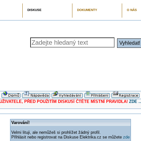
DISKUSE
DOKUMENTY
O NÁS
ELE, PŘED POUŽITÍM DISKUSÍ ČTĚTE MÍSTNÍ PRAVIDLA!
ZDE ..
Varování!
Velmi lituji, ale nemůžeš si prohlížet žádný profil.
Přihlásit nebo registrovat na Diskuse Elektrika.cz se můžete
zde