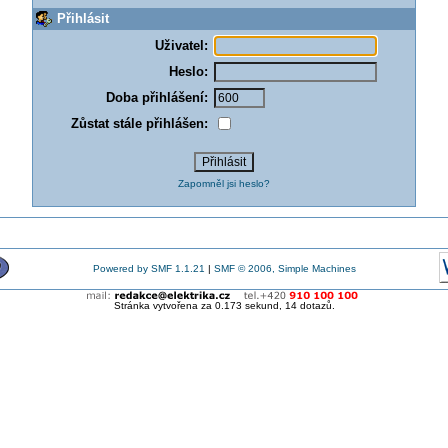
Přihlásit
Uživatel:
Heslo:
Doba přihlášení:
Zůstat stále přihlášen:
Zapomněl jsi heslo?
Powered by SMF 1.1.21
|
SMF © 2006, Simple Machines
Stránka vytvořena za 0.173 sekund, 14 dotazů.