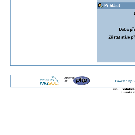
Přihlásit
Doba při
Zůstat stále p
Powered by S
Stránka v