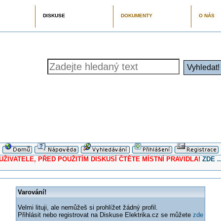
DISKUSE
DOKUMENTY
O NÁS
ELE, PŘED POUŽITÍM DISKUSÍ ČTĚTE MÍSTNÍ PRAVIDLA!
ZDE ..
Varování!
Velmi lituji, ale nemůžeš si prohlížet žádný profil.
Přihlásit nebo registrovat na Diskuse Elektrika.cz se můžete
zde