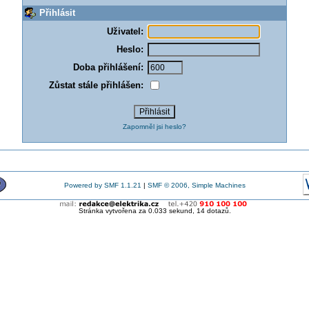
Přihlásit
Uživatel:
Heslo:
Doba přihlášení:
Zůstat stále přihlášen:
Zapomněl jsi heslo?
Powered by SMF 1.1.21
|
SMF © 2006, Simple Machines
Stránka vytvořena za 0.033 sekund, 14 dotazů.