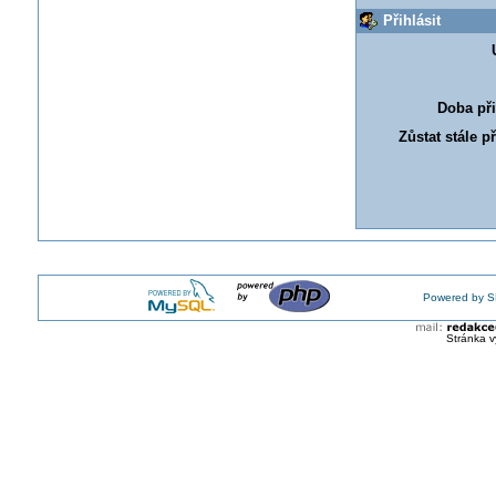
Přihlásit
Doba při
Zůstat stále p
Powered by S
Stránka v