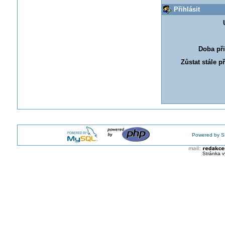
Přihlásit
Doba při
Zůstat stále p
Powered by S
Stránka v