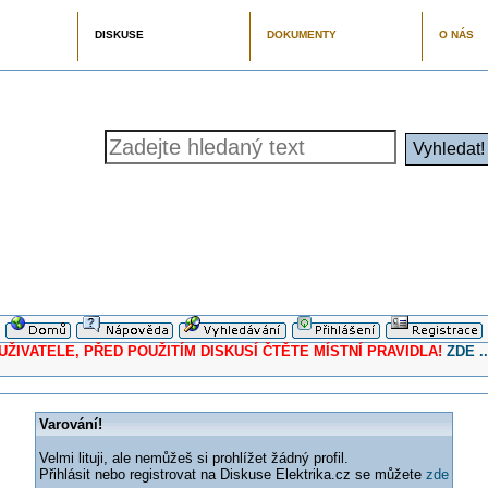
DISKUSE
DOKUMENTY
O NÁS
ELE, PŘED POUŽITÍM DISKUSÍ ČTĚTE MÍSTNÍ PRAVIDLA!
ZDE ..
Varování!
Velmi lituji, ale nemůžeš si prohlížet žádný profil.
Přihlásit nebo registrovat na Diskuse Elektrika.cz se můžete
zde