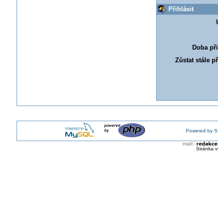
Přihlásit
Doba při
Zůstat stále p
Powered by S
Stránka v