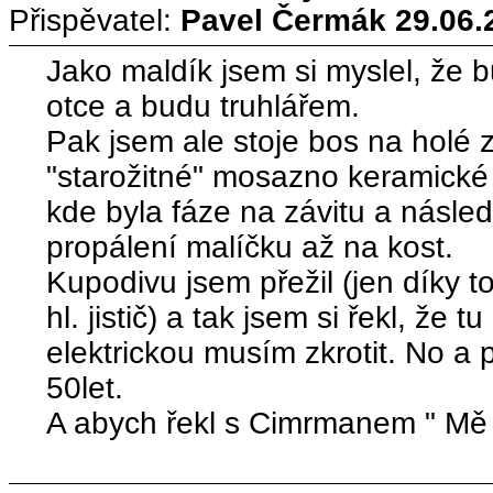
Přispěvatel:
Pavel Čermák
29.06.
Jako maldík jsem si myslel, že 
otce a budu truhlářem.
Pak jsem ale stoje bos na holé 
"starožitné" mosazno keramické
kde byla fáze na závitu a násle
propálení malíčku až na kost.
Kupodivu jsem přežil (jen díky 
hl. jistič) a tak jsem si řekl, že tu
elektrickou musím zkrotit. No a
50let.
A abych řekl s Cimrmanem " Mě 