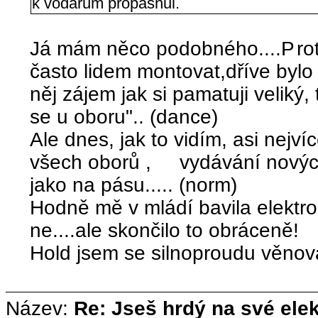
k vodařům propásnul.
Já mám něco podobného....P
ro
často lidem montovat,dříve bylo 
něj zájem jak si pamatuji veliký,
se u oboru".. (dance)
Ale dnes, jak to vidím, asi nejv
všech oborů , vydávání nových 
jako na pásu..... (norm)
Hodně mě v mládí bavila elektron
ne....ale skončilo to obráceně!
Hold jsem se silnoproudu věnova
Název:
Re: Jseš hrdý na své ele