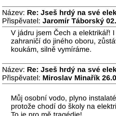
Název:
Re: Jseš hrdý na své ele
Přispěvatel:
Jaromír Táborský
02
V jádru jsem Čech a elektrikář! 
zahraničí do jiného oboru, zůstá
koukám, silně vymíráme.
Název:
Re: Jseš hrdý na své ele
Přispěvatel:
Miroslav Minařík
26.
Můj osobní vodo, plyno instalaté
protože chodí do školy na elektr
To je pro mě tragédie!