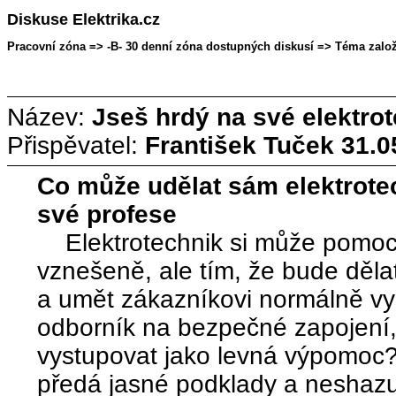
Diskuse Elektrika.cz
Pracovní zóna => -B- 30 denní zóna dostupných diskusí => Téma založe
Název:
Jseš hrdý na své elektro
Přispěvatel:
František Tuček
31.0
Co může udělat sám elektrote
své profese
Elektrotechnik si může pomoct 
vznešeně, ale tím, že bude dělat
a umět zákazníkovi normálně vysv
odborník na bezpečné zapojení
vystupovat jako levná výpomoc? 
předá jasné podklady a neshazuj