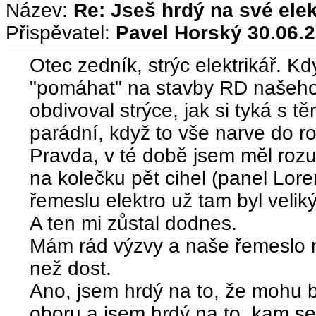
Název:
Re: Jseš hrdý na své ele
Přispěvatel:
Pavel Horský
30.06.2
Otec zedník, strýc elektrikář. Kd
"pomáhat" na stavby RD našeho
obdivoval strýce, jak si tyká s t
parádní, když to vše narve do r
Pravda, v té době jsem měl rozu
na kolečku pět cihel (panel Lore
řemeslu elektro už tam byl veliký
A ten mi zůstal dodnes.
Mám rád výzvy a naše řemeslo mi
než dost.
Ano, jsem hrdý na to, že mohu 
oboru a jsem hrdý na to, kam s