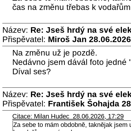
čas na změnu třebas k vodařům
Název:
Re: Jseš hrdý na své ele
Přispěvatel:
Miroš Jan
28.06.2026
Na změnu už je pozdě.
Nedávno jsem dávál foto jedné "
Díval ses?
Název:
Re: Jseš hrdý na své ele
Přispěvatel:
František Šohajda
28
Citace: Milan Hudec 28.06.2026, 17:29
Za sebe to mám obdobně, taknějak jsem u