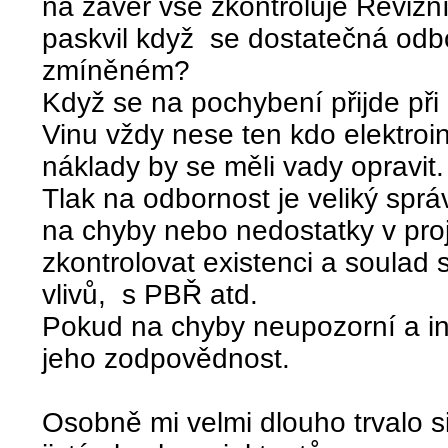
na závěr vše zkontroluje Revizn
paskvil když se dostatečná odb
zmíněném?
Když se na pochybení přijde při
Vinu vždy nese ten kdo elektroin
náklady by se měli vady opravit.
Tlak na odbornost je veliký sprá
na chyby nebo nedostatky v pro
zkontrolovat existenci a soulad 
vlivů, s PBŘ atd.
Pokud na chyby neupozorní a ins
jeho zodpovědnost.
Osobně mi velmi dlouho trvalo si