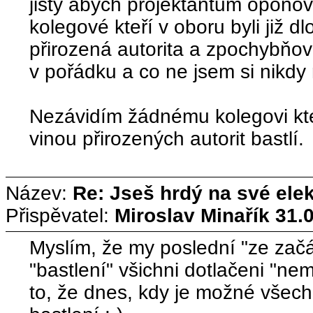
jistý abych projektantům oponova
kolegové kteří v oboru byli již d
přirozená autorita a zpochybňovat
v pořádku a co ne jsem si nikdy 
Nezávidím žádnému kolegovi kte
vinou přirozených autorit bastlí.
Název:
Re: Jseš hrdý na své ele
Přispěvatel:
Miroslav Minařík
31.
Myslím, že my poslední "ze začá
"bastlení" všichni dotlačeni "n
to, že dnes, kdy je možné všec