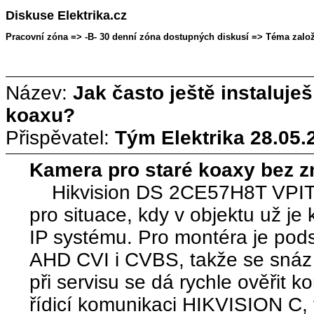
Diskuse Elektrika.cz
Pracovní zóna => -B- 30 denní zóna dostupných diskusí => Téma založe
Název:
Jak často ještě instaluj
koaxu?
Přispěvatel:
Tým Elektrika
28.05.
Kamera pro staré koaxy bez 
Hikvision DS 2CE57H8T VPITF
pro situace, kdy v objektu už je
IP systému. Pro montéra je pods
AHD CVI i CVBS, takže se snáz 
při servisu se dá rychle ověřit k
řídicí komunikaci HIKVISION C, t