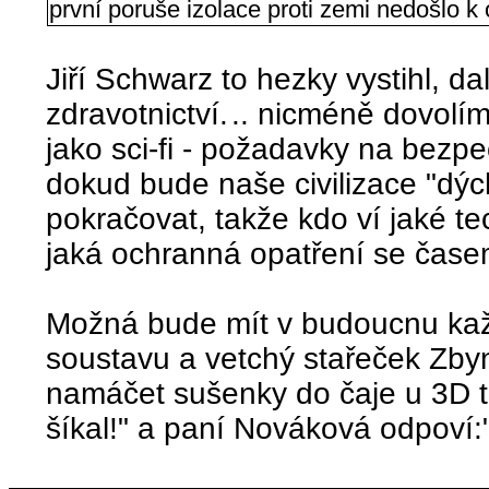
první poruše izolace proti zemi nedošlo k o
Jiří Schwarz to hezky vystihl, da
zdravotnictví.
.. nicméně dovolím
jako sci-fi - požadavky na bezpe
dokud bude naše civilizace "dýc
pokračovat, takže kdo ví jaké t
jaká ochranná opatření se čas
Možná bude mít v budoucnu kaž
soustavu a vetchý stařeček Zb
namáčet sušenky do čaje u 3D tel
šíkal!" a paní Nováková odpoví:"