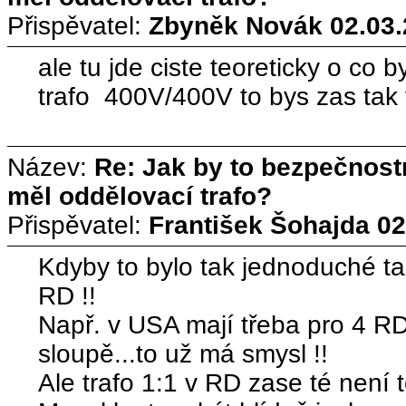
Přispěvatel:
Zbyněk Novák
02.03.
ale tu jde ciste teoreticky o co b
trafo 400V/400V to bys zas tak 
Název:
Re: Jak by to bezpečnos
měl oddělovací trafo?
Přispěvatel:
František Šohajda
02
Kdyby to bylo tak jednoduché ta
RD !!
Např. v USA mají třeba pro 4 R
sloupě...to už má smysl !!
Ale trafo 1:1 v RD zase té není 