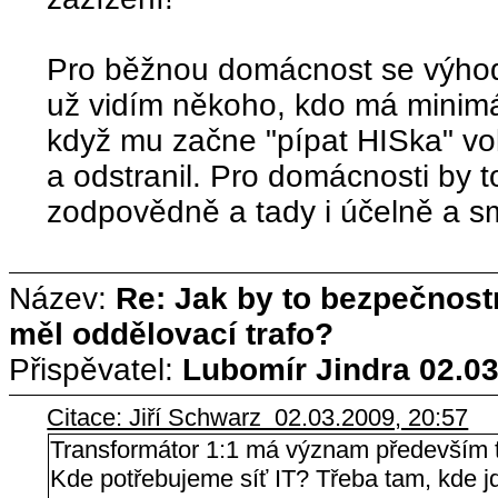
Pro běžnou domácnost se výhody
už vidím někoho, kdo má minimál
když mu začne "pípat HISka" vol
a odstranil. Pro domácnosti by t
zodpovědně a tady i účelně a s
Název:
Re: Jak by to bezpečnos
měl oddělovací trafo?
Přispěvatel:
Lubomír Jindra
02.03
Citace: Jiří Schwarz 02.03.2009, 20:57
Transformátor 1:1 má význam především tam
Kde potřebujeme síť IT? Třeba tam, kde j