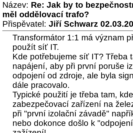
Název:
Re: Jak by to bezpečnos
měl oddělovací trafo?
Přispěvatel:
Jiří Schwarz
02.03.20
Transformátor 1:1 má význam př
použít síť IT.
Kde potřebujeme síť IT? Třeba 
napájení, aby při první poruše i
odpojení od zdroje, ale byla si
dále pracovalo.
Typické použití je třeba tam, kde
zabezpečovací zařízení na železn
při "první izolační závadě" např
nebo dokonce došlo k "odpojení
zažízení!