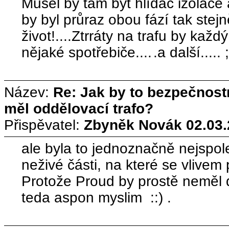
Musel by tam být hlídač izolace
by byl průraz obou fází tak stej
život!....Ztrráty na trafu by každ
nějaké spotřebiče....
.a další..... ;
Název:
Re: Jak by to bezpečnos
měl oddělovací trafo?
Přispěvatel:
Zbyněk Novák
02.03.
ale byla to jednoznačně nejspole
neživé části, na které se vlivem 
Protože Proud by prostě neměl 
teda aspon myslim ::) .