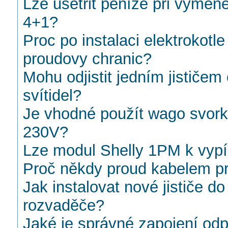
Lze ušetřit peníze při výměně
4+1?
Proc po instalaci elektrokotl
proudovy chranic?
Mohu odjistit jedním jističem
svítidel?
Je vhodné použít wago svork
230V?
Lze modul Shelly 1PM k vypí
Proč někdy proud kabelem p
Jak instalovat nové jističe 
rozvaděče?
Jaké je správné zapojení od