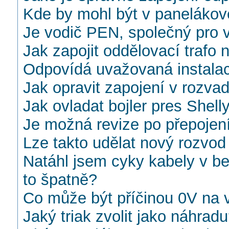
Kde by mohl být v paneláko
Je vodič PEN, společný pro
Jak zapojit oddělovací trafo
Odpovídá uvažovaná instalac
Jak opravit zapojení v rozva
Jak ovladat bojler pres She
Je možná revize po přepoje
Lze takto udělat nový rozvo
Natáhl jsem cyky kabely v be
to špatně?
Co může být příčinou 0V na v
Jaký triak zvolit jako náhrad