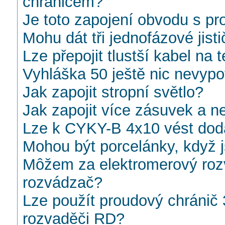
chráničem?
Je toto zapojení obvodu s p
Mohu dát tři jednofázové jisti
Lze přepojit tlustší kabel na 
Vyhláška 50 ještě nic nevypo
Jak zapojit stropní světlo?
Jak zapojit více zásuvek a n
Lze k CYKY-B 4x10 vést dod
Mohou být porcelánky, když 
Môžem za elektromerový rozv
rozvádzač?
Lze použít proudový chránič 
rozvaděči RD?