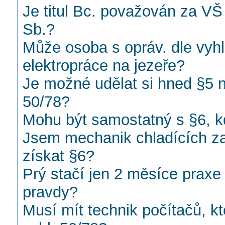
Je titul Bc. považován za VŠ
Sb.?
Může osoba s opráv. dle vyhl
elektropráce na jezeře?
Je možné udělat si hned §5 n
50/78?
Mohu být samostatný s §6, 
Jsem mechanik chladících za
získat §6?
Prý stačí jen 2 měsíce praxe
pravdy?
Musí mít technik počítačů, kt