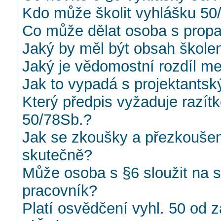
Kdo může školit vyhlášku 50
Co může dělat osoba s prop
Jaký by měl být obsah školen
Jaký je vědomostní rozdíl me
Jak to vypadá s projektants
Který předpis vyžaduje razít
50/78Sb.?
Jak se zkoušky a přezkoušen
skutečně?
Může osoba s §6 sloužit na
pracovník?
Platí osvědčení vyhl. 50 od z