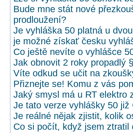
Bude mne stát nové přezkouš
prodloužení?
Je vyhláška 50 platná u dvo
je možné získať česku vyhláš
Co ještě nevíte o vyhlášce 5
Jak obnovit 2 roky propadlý 
Víte odkud se učit na zkoušk
Přiznejte se! Komu z vás po
Jaký smysl má u RT elektro 
Je tato verze vyhlášky 50 j
Je reálné nějak zjistit, kolik
Co si počít, když jsem ztrati