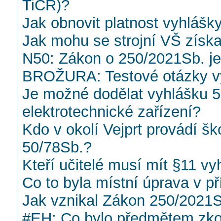
TiČR)?
Jak obnovit platnost vyhlášk
Jak mohu se strojní VŠ získ
N50: Zákon o 250/2021Sb. je 
BROŽURA: Testové otázky vy
Je možné dodělat vyhlášku 5
elektrotechnické zařízení?
Kdo v okolí Vejprt provádí šk
50/78Sb.?
Kteří učitelé musí mít §11 v
Co to byla místní úprava v p
Jak vznikal Zákon 250/2021S
#EH: Co bylo předmětem zko