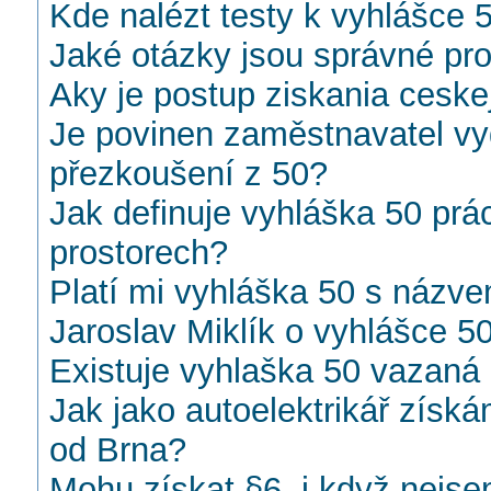
Kde nalézt testy k vyhlášce 
Jaké otázky jsou správné pr
Aky je postup ziskania ceske
Je povinen zaměstnavatel vy
přezkoušení z 50?
Jak definuje vyhláška 50 prá
prostorech?
Platí mi vyhláška 50 s názve
Jaroslav Miklík o vyhlášce 
Existuje vyhlaška 50 vazaná 
Jak jako autoelektrikář získ
od Brna?
Mohu získat §6, i když nejs