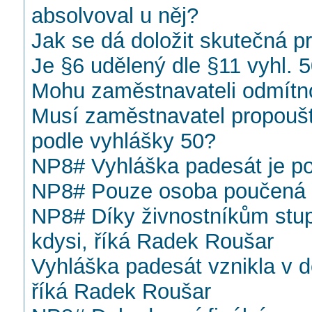
absolvoval u něj?
Jak se dá doložit skutečná p
Je §6 udělený dle §11 vyhl. 
Mohu zaměstnavateli odmítn
Musí zaměstnavatel propoušt
podle vyhlášky 50?
NP8# Vyhláška padesát je po
NP8# Pouze osoba poučená a
NP8# Díky živnostníkům stupe
kdysi, říká Radek Roušar
Vyhláška padesát vznikla v d
říká Radek Roušar