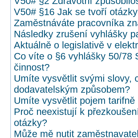
V50# §2 Zdravotní způsobilos
V50# §16 Jak se tvoří otázk
Zaměstnáváte pracovníka zna
Následky zrušení vyhlášky pa
Aktuálně o legislativě v elekt
Co víte o §6 vyhlášky 50/78 
činnost?
Umíte vysvětlit svými slovy, 
dodavatelským způsobem?
Umíte vysvětlit pojem tarifně 
Proč neexistují k přezkoušen
otázky?
Může mě nutit zaměstnavatel