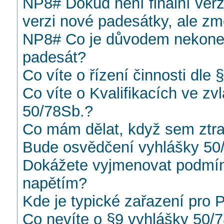
NP8# Dokud není finální verz
verzi nové padesátky, ale z
NP8# Co je důvodem nekone
padesát?
Co víte o řízení činnosti dle 
Co víte o Kvalifikacích ve zv
50/78Sb.?
Co mám dělat, když sem ztrati
Bude osvědčení vyhlášky 50/
Dokážete vyjmenovat podmín
napětím?
Kde je typické zařazení pro 
Co nevíte o §9 vyhlášky 50/7