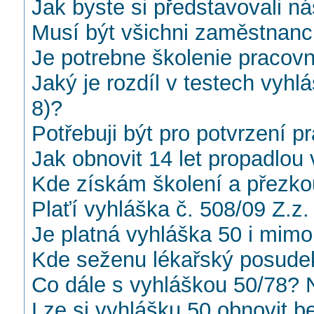
Jak byste si představovali ná
Musí být všichni zaměstnanc
Je potrebne školenie pracovn
Jaký je rozdíl v testech vyhl
8)?
Potřebuji být pro potvrzení 
Jak obnovit 14 let propadlou
Kde získám školení a přezko
Plaťí vyhláška č. 508/09 Z.z.
Je platná vyhláška 50 i mim
Kde seženu lékařský posudek
Co dále s vyhláškou 50/78? N
Lze si vyhlášku 50 obnovit b