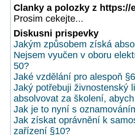
Clanky a polozky z https://e
Prosim cekejte...
Diskusni prispevky
Jakým způsobem získá absol
Nejsem vyučen v oboru elekt
50?
Jaké vzdělání pro alespoň §6
Jaký potřebuji živnostenský l
absolvovat za školení, abyc
Jak je to nyní s oznamování
Jak získat oprávnění k samo
zařízení §10?