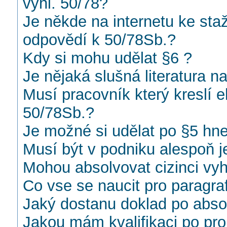
vyhl. 50/78?
Je někde na internetu ke sta
odpovědí k 50/78Sb.?
Kdy si mohu udělat §6 ?
Je nějaká slušná literatura n
Musí pracovník který kreslí 
50/78Sb.?
Je možné si udělat po §5 hn
Musí být v podniku alespoň j
Mohou absolvovat cizinci vy
Co vse se naucit pro paragra
Jaký dostanu doklad po absol
Jakou mám kvalifikaci po pro