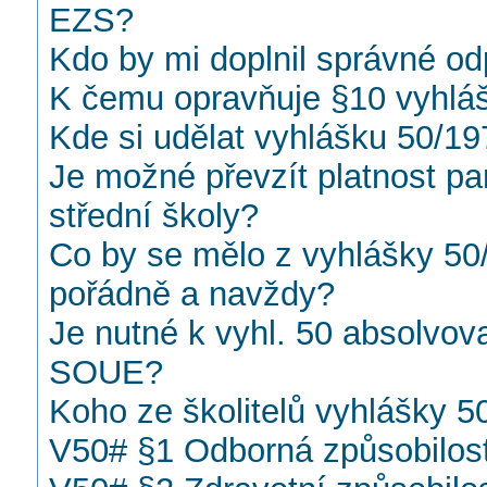
EZS?
Kdo by mi doplnil správné od
K čemu opravňuje §10 vyhlá
Kde si udělat vyhlášku 50/19
Je možné převzít platnost pa
střední školy?
Co by se mělo z vyhlášky 50
pořádně a navždy?
Je nutné k vyhl. 50 absolvov
SOUE?
Koho ze školitelů vyhlášky 
V50# §1 Odborná způsobilost