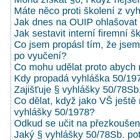
Máte něco proti školení z vy
Jak dnes na OUIP ohlašovat
Jak sestavit interní firemní 
Co jsem propásl tím, že jsem
po vyučení?
Co mohu udělat proto abych n
Kdy propadá vyhláška 50/1978
Zajišťuje § vyhlášky 50/78Sb
Co dělat, když jako VŠ ješt
vyhlášky 50/1978?
Odkud se učit na přezkoušen
Jaký § vyhlášky 50/78Sb. po