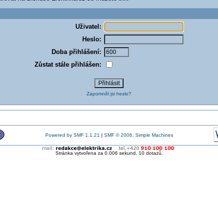
Uživatel:
Heslo:
Doba přihlášení:
Zůstat stále přihlášen:
Zapomněl jsi heslo?
Powered by SMF 1.1.21
|
SMF © 2006, Simple Machines
Stránka vytvořena za 0.006 sekund, 10 dotazů.