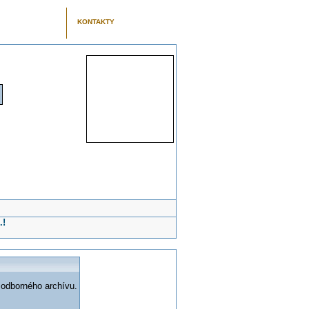
KONTAKTY
.!
 odborného archívu.