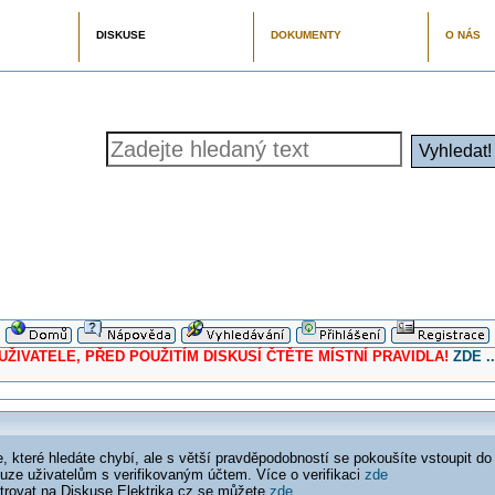
DISKUSE
DOKUMENTY
O NÁS
ELE, PŘED POUŽITÍM DISKUSÍ ČTĚTE MÍSTNÍ PRAVIDLA!
ZDE ..
 které hledáte chybí, ale s větší pravděpodobností se pokoušíte vstoupit do
ouze uživatelům s verifikovaným účtem. Více o verifikaci
zde
istrovat na Diskuse Elektrika.cz se můžete
zde