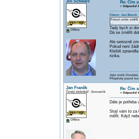
Jiří Schwarz
Re: Čím a
«
Odpověď #
Citace: Jan Bocek 
Pokud umíte změřit 
...
Tady bych si dov
Offline
Dá se změřit dot
Ale seriozně změ
Pokud není žádn
Kleště zpravidla
rizika.
Jako tvrdá Chodská p
Příspěvky psané kur
Jan Franěk
Re: Čím a
Český elektrikář - živnostník
«
Odpověď #
Dále je potřeba 
Stojí vám to za
měřit. Když nebu
Offline