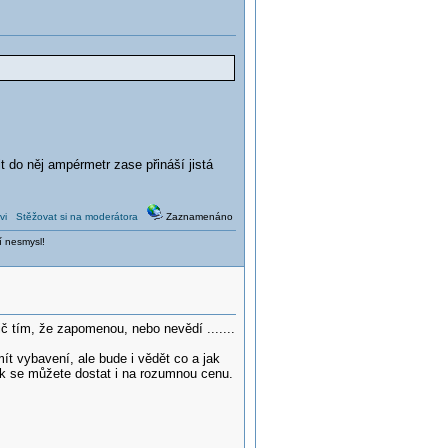
t do něj ampérmetr zase přináší jistá
vi
Stěžovat si na moderátora
Zaznamenáno
í nesmysl!
ič tím, že zapomenou, nebo nevědí .......
t vybavení, ale bude i vědět co a jak
tak se můžete dostat i na rozumnou cenu.