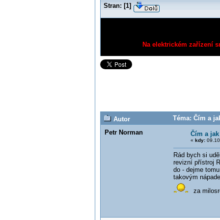
Stran:
[
1
]
Na elektrickém zařízení s
Téma: Čím a ja
Autor
Petr Norman
Čím a jak
«
kdy:
09.10
Rád bych si uděl
revizní přístro
do - dejme tomu
takovým nápadem
za milosr