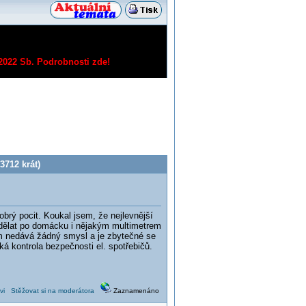
/2022 Sb.
Podrobnosti zde!
3712 krát)
obrý pocit. Koukal jsem, že nejlevnější
 udělat po domácku i nějakým multimetrem
em nedává žádný smysl a je zbytečné se
á kontrola bezpečnosti el. spotřebičů.
vi
Stěžovat si na moderátora
Zaznamenáno