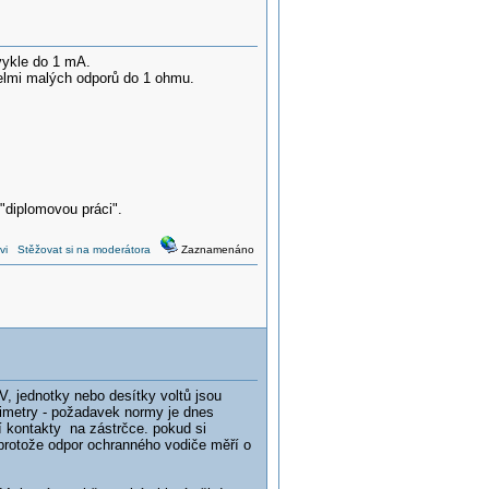
vykle do 1 mA.
velmi malých odporů do 1 ohmu.
 "diplomovou práci".
vi
Stěžovat si na moderátora
Zaznamenáno
0V, jednotky nebo desítky voltů jsou
imetry - požadavek normy je dnes
 kontakty na zástrčce. pokud si
protože odpor ochranného vodiče měří o