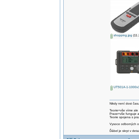
shopping.jpg
(11.
UT501A-1-1000x1
Nikdy není dost času
Teorie=vše víme ale
Praxe=vše funguje 
Teorie spojena s pra
Vysoce odborných om
Ďábel je skryt v detai