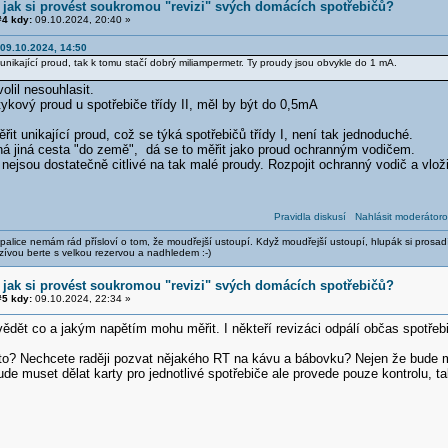
 jak si provést soukromou "revizi" svých domácích spotřebičů?
4 kdy:
09.10.2024, 20:40 »
09.10.2024, 14:50
unikající proud, tak k tomu stačí dobrý miliampermetr. Ty proudy jsou obvykle do 1 mA.
olil nesouhlasit.
ykový proud u spotřebiče třídy II, měl by být do 0,5mA
řit unikající proud, což se týká spotřebičů třídy I, není tak jednoduché.
á jiná cesta "do země", dá se to měřit jako proud ochranným vodičem.
 nejsou dostatečně citlivé na tak malé proudy. Rozpojit ochranný vodič a vloži
Pravidla diskusí
Nahlásit moderátoro
alice nemám rád přísloví o tom, že moudřejší ustoupí. Když moudřejší ustoupí, hlupák si prosad
zívou berte s velkou rezervou a nadhledem :-)
 jak si provést soukromou "revizi" svých domácích spotřebičů?
5 kdy:
09.10.2024, 22:34 »
vědět co a jakým napětím mohu měřit. I někteří revizáci odpálí občas spotřeb
 to? Nechcete raději pozvat nějakého RT na kávu a bábovku? Nejen že bude mí
de muset dělat karty pro jednotlivé spotřebiče ale provede pouze kontrolu, 