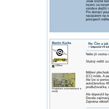
Jinak kromě tes
inzerci za rozum
výrobce dražší 
Pro domácí použi
navázáním na ně
principech měřen
Martin Kurka
Re: Čím a jak
«
Odpověď #3 kd
Nebo jít cestou s
Slušný měřič iz
Offline
Měření přechodo
(CC) módu. A pa
Ale lze si pomoc
autožárovkou 45
prodlužovačka, n
Projektant automatizace a
strojů
Ale doporučil by
Docela zajímavý 
Zejména někteří 