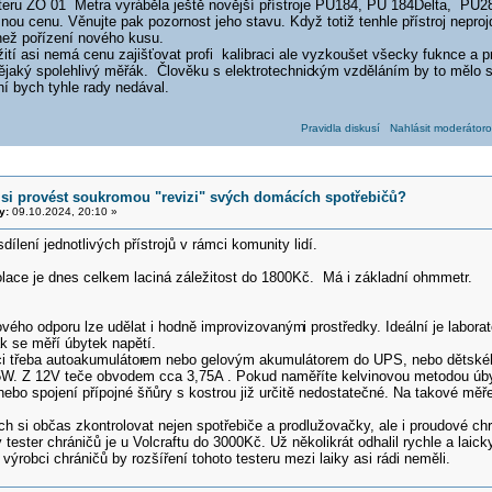
teru ZO 01 Metra vyráběla ještě novější přístroje PU184, PU 184Delta, PU28
nou cenu. Věnujte pak pozornost jeho stavu. Když totiž tenhle přístroj nepro
než pořízení nového kusu.
tí asi nemá cenu zajišťovat profi kalibraci ale vyzkoušet všecky fuknce a p
jaký spolehlivý měřák. Člověku s elektrotechnic
kým vzděláním by to mělo s
í bych tyhle rady nedával.
Pravidla diskusí
Nahlásit moderátoro
 si provést soukromou "revizi" svých domácích spotřebičů?
y:
09.10.2024, 20:10 »
dílení jednotlivých přístrojů v rámci komunity lidí.
olace je dnes celkem laciná záležitost do 1800Kč. Má i základní ohmmetr.
vého odporu lze udělat i hodně improvizovaným
i prostředky. Ideální je labo
k se měří úbytek napětí.
i třeba autoakumulátor
em nebo gelovým akumulátorem do UPS, nebo dětskéh
W. Z 12V teče obvodem cca 3,75A . Pokud naměříte kelvinovou metodou úbyt
ebo spojení přípojné šňůry s kostrou již určitě nedostatečné. Na takové měře
ch si občas zkontrolovat nejen spotřebiče a prodlužovačky, ale i proudové chr
tester chráničů je u Volcraftu do 3000Kč. Už několikrát odhalil rychle a lai
výrobci chráničů by rozšíření tohoto testeru mezi laiky asi rádi neměli.