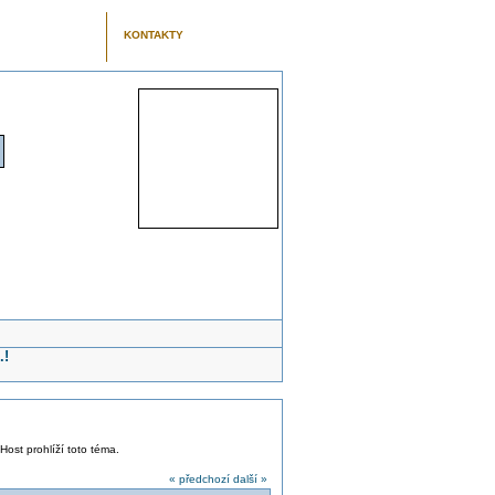
KONTAKTY
.!
 Host prohlíží toto téma.
« předchozí
další »