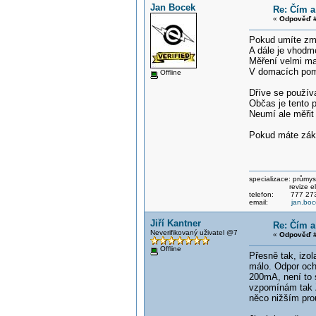
Jan Bocek
Re: Čím a
«
Odpověď #
Pokud umíte změř
A dále je vhodm
Měření velmi ma
V domacích pom
Offline
Dříve se používa
Občas je tento p
Neumí ale měřit 
Pokud máte zákl
specializace: průmysl
revize elektri
telefon: 777 273
email:
jan.bo
Jiří Kantner
Re: Čím a
Neverifikovaný uživatel @7
«
Odpověď #
Offline
Přesně tak, izol
málo. Odpor och
200mA, není to 
vzpomínám tak Z
něco nižším pro