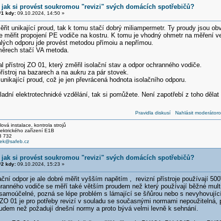
 jak si provést soukromou "revizi" svých domácích spotřebičů?
1 kdy:
09.10.2024, 14:50 »
it unikající proud, tak k tomu stačí dobrý miliampermetr. Ty proudy jsou ob
e měřit propojení PE vodiče na kostru. K tomu je vhodný ohmetr na měření 
lých odporu jde provést metodou přímoiu a nepřímou.
ěrech stačí VA metoda.
l přístroj ZO 01, který změřil isolační stav a odpor ochranného vodiče.
řístroj na bazarech a na aukru za pár stovek.
unikající proud, což je jen převrácená hodnota isolačního odporu.
adní elektrotechnic
ké vzdělání, tak si pomůžete. Není zapotřebí z toho dělat
Pravidla diskusí
Nahlásit moderátoro
ová instalace, kontrola strojů
ckého zařízení E1B
 732
cek@safeb.cz
 jak si provést soukromou "revizi" svých domácích spotřebičů?
2 kdy:
09.10.2024, 15:23 »
ační odpor je ale dobré měřit vyšším napětím , revizní přístroje používají 50
ranného vodiče se měří také větším proudem než který používají běžné mult
samoúčelné, pozná se lépe problém s lámající se šňůrou nebo s nevyhovující
O 01 je pro potřeby revizí v souladu se současnými normami nepoužitelná, 
udem než požadují dnešní normy a proto bývá velmi levně k sehnání.