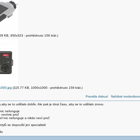
29 KB, 450x323 - prohlédnuto 156 krát.)
000.jpg
(115.77 KB, 1000x1000 - prohlédnuto 159 krát.)
Pravidla diskusí
Nahlásit moderátoro
,aby se to udělalo dobře. Ale pak je dost času, aby se to udělalo znovu
 nic nefunguje
a nevíme proč
xí=nic nefunguje a nikdo neví proč
ylů se dopouští jen specialisté
lu