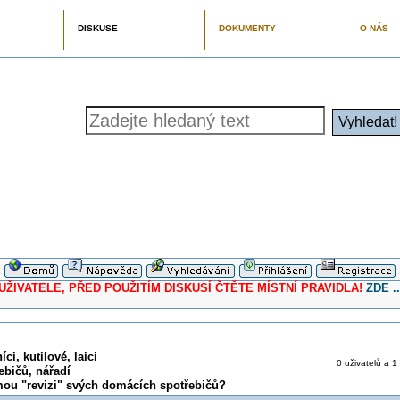
DISKUSE
DOKUMENTY
O NÁS
ELE, PŘED POUŽITÍM DISKUSÍ ČTĚTE MÍSTNÍ PRAVIDLA!
ZDE ..
ci, kutilové, laici
0 uživatelů a 1
ebičů, nářadí
mou "revizi" svých domácích spotřebičů?