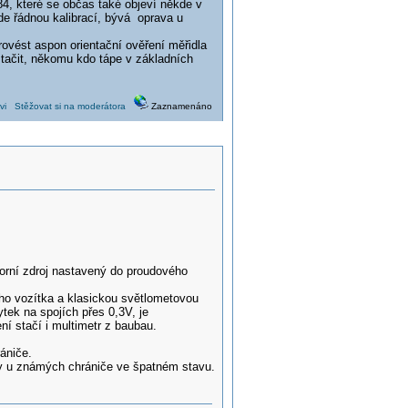
4, které se občas také objeví někde v
jde řádnou kalibrací, bývá oprava u
rovést aspon orientační ověření měřidla
tačit, někomu kdo tápe v základních
vi
Stěžovat si na moderátora
Zaznamenáno
ratorní zdroj nastavený do proudového
o vozítka a klasickou světlometovou
ek na spojích přes 0,3V, je
ní stačí i multimetr z baubau.
ániče.
cky u známých chrániče ve špatném stavu.