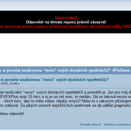
Upozornění!
Odpovědi na témata nejsou právně závazné!
mí pracovat pouze osoba s příslušnou kvalifikací dle nařízení vlády 194
k si provést soukromou "revizi" svých domácích spotřebičů? (Přečteno 
 si provést soukromou "revizi" svých domácích spotřebičů?
.2024, 11:56 »
al neoficiální "revizi" svých domácích spotřebičů a proměřit je. Jen pro můj d
j REVEXPlus stojí 15 tisíc a to je na mě moc, to nedám. Dá se taková revize
 - třech tisíc, aby to mělo vůbec nějaký smysl? Nebo to s takovým přístroj
 zabývat. Za jakých cenově nejnižšíchch podmínek se dá udělat pragmatick
dnou odpověď.
Pravidla diskusí
Nahlásit moderátoro