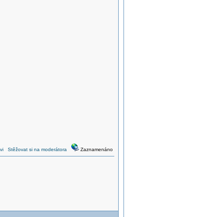
vi
Stěžovat si na moderátora
Zaznamenáno