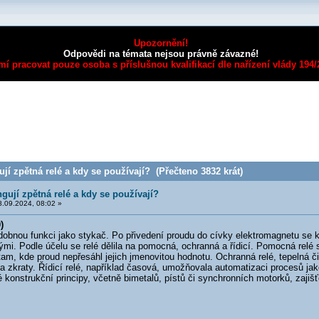
Upozornění!
Odpovědi na témata nejsou právně závazné!
mí pracovat pouze osoba s příslušnou kvalifikací dle nařízení vlády 194
jí zpětná relé a kdy se používají? (Přečteno 3832 krát)
ngují zpětná relé a kdy se používají?
.09.2024, 08:02 »
)
nou funkci jako stykač. Po přivedení proudu do cívky elektromagnetu se kot
mi. Podle účelu se relé dělila na pomocná, ochranná a řídicí. Pomocná relé s
m, kde proud nepřesáhl jejich jmenovitou hodnotu. Ochranná relé, tepelná či
a zkraty. Řídicí relé, například časová, umožňovala automatizaci procesů jak
 konstrukční principy, včetně bimetalů, pístů či synchronních motorků, zajiš