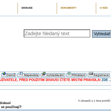
DISKUSE
DOKUMENTY
O NÁS
ELE, PŘED POUŽITÍM DISKUSÍ ČTĚTE MÍSTNÍ PRAVIDLA!
ZDE ..
0 uživatelů a 1 Host prohlíží
diskusí
y se používají?