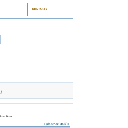
KONTAKTY
.!
 toto téma.
« předchozí
další »