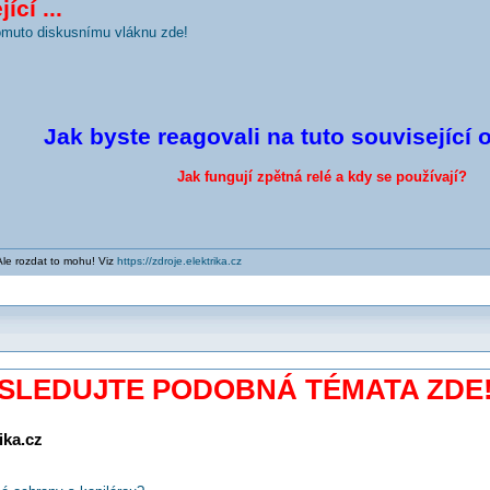
ící ...
tomuto diskusnímu vláknu zde!
Jak byste reagovali na tuto související 
Jak fungují zpětná relé a kdy se používají?
Ale rozdat to mohu! Viz
https://zdroje.elektrika.cz
SLEDUJTE PODOBNÁ TÉMATA ZDE
ika.cz