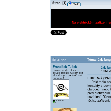
Stran:
[
1
]
Na elektrickém zařízení s
Téma: Jak fungu
Autor
František Tuček
Jak fu
Pravdě se člověk může
«
kdy:
08
pouze přiblížit. Ovšem bez
více různých pohledů ani
EH#: Relé (1970
náhodou!
Relé mělo podob
kontakty s pevný
obvodech nebo ta
před přetížením 
osvětlení. Různé
těchto zařízení.
Offline