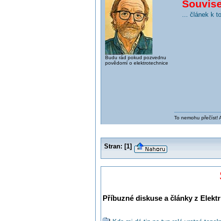
Souvisej
... článek k 
Budu rád pokud pozvednu
povědomí o elektrotechnice
To nemohu přečíst! 
Stran:
[
1
]
Příbuzné diskuse a články z Elektr