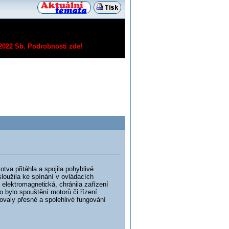
/2022 Sb.
Podrobnosti zde!
va přitáhla a spojila pohyblivé
loužila ke spínání v ovládacích
 elektromagneti
cká, chránila zařízení
o bylo spouštění motorů či řízení
ťovaly přesné a spolehlivé fungování