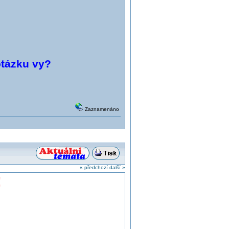
otázku vy?
Zaznamenáno
« předchozí
další »
!