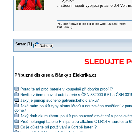
...2,3Volt....
...střední napětí vybíjecí je asi o 0,4 Volt
ni
You don´t have to be old to be wise. (Judas Priest)
But I am :-)
Stran:
[
1
]
SLEDUJTE 
Příbuzné diskuse a články z Elektrika.cz
Poradíte mi proč baterie v koupelně při dotyku probíjí?
Nevíte v čem souvisí autobaterie s ČSN 332000-6-61 a ČSN 331
Jaký je princip suchého galvanického článku?
Jaké mám použít typy akumulátorů u nouzového osvětlení v pa
domě?
Jaký druh akumulátoru použít pro nouzové osvětlení v panelov
Proč nefungují baterie Philips ultra alkaline C LR14 v Eurotestu 
Co je důležité při používání a údržbě baterií?