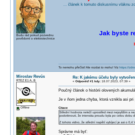
... článek k tomuto diskusnímu vláknu z
Jak byste r
Budu rád pokud pozvednu
povědomí o elektrotechnice
To nemohu přečíst! Ale rozdat to mohu! Viz
https://zdro
Miroslav Revús
Re: K jakému účelu byly vytvoře
RTEZ E1 A, B
«
Odpověď #1 kdy:
18.07.2023, 07:39 »
Poučný článok o histórii olovených akumulá
Je v ňom jedna chyba, ktorá vznikla asi pri 
Offline
Citace
Střední hodnota neleží uprostřed mezi nejvyšším a nej
podotknouti, že intensita proudu byla po celou dobu d
Z tohoto vidno, že střední napětí vybíjecí je asi o 0,4 
Správne má byť: