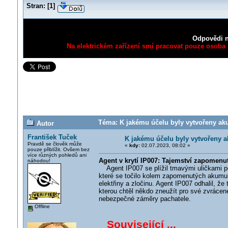
Stran:
[
1
]
Odpovědi n
Na elektrickém zařízení smí pracovat pouze osoba s
Téma: K jakému účelu byly vytvořeny aku
Autor
František Tuček
K jakému účelu byly vytvořeny 
Pravdě se člověk může
«
kdy:
02.07.2023, 08:02 »
pouze přiblížit. Ovšem bez
více různých pohledů ani
Agent v krytí IP007: Tajemství zapomen
náhodou!
Agent IP007 se plížil tmavými uličkami po
které se točilo kolem zapomenutých akumulá
elektřiny a zločinu. Agent IP007 odhalil, ž
kterou chtěl někdo zneužít pro své zvrácené
nebezpečné záměry pachatele.
Offline
Související ...