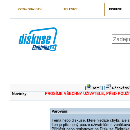
ZPRAVODAJSTVÍ
TELEVIZE
DISKUSE
Novinky:
PROSÍME VŠECHNY UŽIVATELE, PŘED POUŽITÍM 
Varování!
Téma nebo diskuse, které hledáte chybí, ale s
Ten je přístupný pouze uživatelům s verifikov
Přihlásit nebo registrovat na Diskuse Elektri