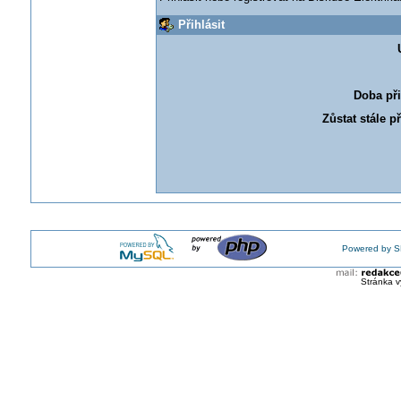
Přihlásit
Doba při
Zůstat stále p
Powered by S
Stránka v