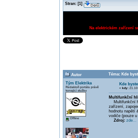
Stran:
[
1
]
Na elektrickém zařízení s
Téma: Kde byste
Autor
Tým Elektrika
Kde byste
Redaktoři portálu právě
«
kdy:
21.10.
konající službu
Multifunkční h
Multifunkční hlí
zařízení, zapoje
hodnotu napětí 
vodiče (pouze u 
Offline
Zdroj:
zde...