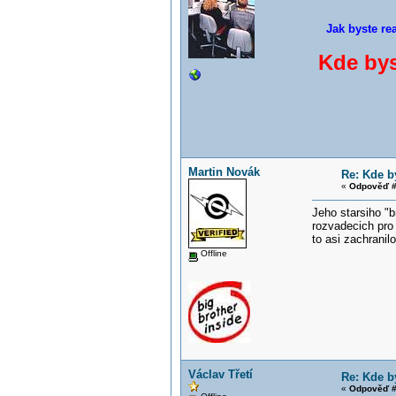
Jak byste re
Kde bys
Martin Novák
Re: Kde b
«
Odpověď #
Jeho starsiho "
rozvadecich pro 
to asi zachranil
Offline
Václav Třetí
Re: Kde b
«
Odpověď #