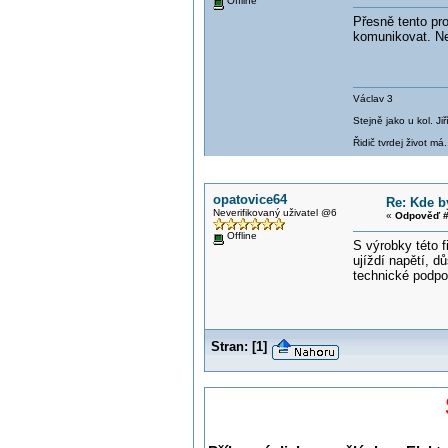
Offline
Přesně tento pro
komunikovat. Nec
Václav 3
Stejně jako u kol. J
Řidič tvrdej život má.
opatovice64
Re: Kde b
Neverifikovaný uživatel @6
«
Odpověď #
Offline
S výrobky této 
ujíždí napětí, d
technické podpo
Stran:
[
1
]