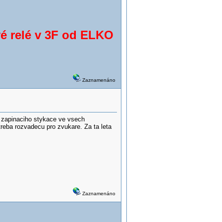
vé relé v 3F od ELKO
Zaznamenáno
 zapinaciho stykace ve vsech
reba rozvadecu pro zvukare. Za ta leta
Zaznamenáno