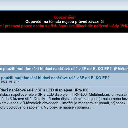
Upozornění!
Odpovědi na témata nejsou právně závazné!
mí pracovat pouze osoba s příslušnou kvalifikací dle nařízení vlády 194
 použili multifunkční hlídací napěťové relé v 3F od ELKO EP? (Přečten
 použili multifunkční hlídací napěťové relé v 3F od ELKO EP?
2021, 08:17 »
lídací napěťové relé v 3F s LCD displejem HRN-100
dací napěťové relé v 3F s LCD displejem HRN-100. Multifunkční, univerzální 
né do 3-fázové sítě. Detaily: tří nebo čtyřvodičové zapojení (s nulou nebo bez)
& frekvence v 3-fázových obvodech. Umožňuje monitorovat pořadí, výpadek i a
čtyřvodičového zapojení). Výrobek je napájen pomocí ...