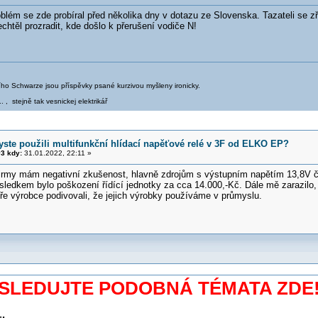
blém se zde probíral před několika dny v dotazu ze Slovenska. Tazateli se zř
htěl prozradit, kde došlo k přerušení vodiče N!
iřího Schwarze jsou příspěvky psané kurzivou myšleny ironicky.
.. , stejně tak vesnickej elektrikář
yste použili multifunkční hlídací napěťové relé v 3F od ELKO EP?
3 kdy:
31.01.2022, 22:11 »
firmy mám negativní zkušenost, hlavně zdrojům s výstupním napětím 13,8V 
ůsledkem bylo poškození řídící jednotky za cca 14.000,-Kč. Dále mě zarazilo,
ře výrobce podivovali, že jejich výrobky používáme v průmyslu.
SLEDUJTE PODOBNÁ TÉMATA ZDE