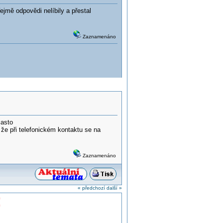
ejmě odpovědi nelíbily a přestal
Zaznamenáno
často
 že při telefonickém kontaktu se na
Zaznamenáno
« předchozí
další »
!