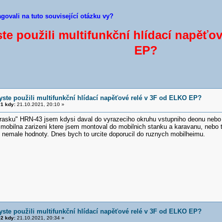
agovali na tuto související otázku vy?
te použili multifunkční hlídací napěťo
EP?
yste použili multifunkční hlídací napěťové relé v 3F od ELKO EP?
1 kdy:
21.10.2021, 20:10 »
brasku" HRN-43 jsem kdysi daval do vyrazeciho okruhu vstupniho deonu nebo
mobilna zarizeni ktere jsem montoval do mobilnich stanku a karavanu, nebo t
o nemale hodnoty. Dnes bych to urcite doporucil do ruznych mobilheimu.
yste použili multifunkční hlídací napěťové relé v 3F od ELKO EP?
2 kdy:
21.10.2021, 20:34 »