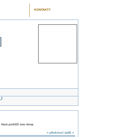
KONTAKTY
.!
1 Host prohlíží toto téma.
« předchozí
další »