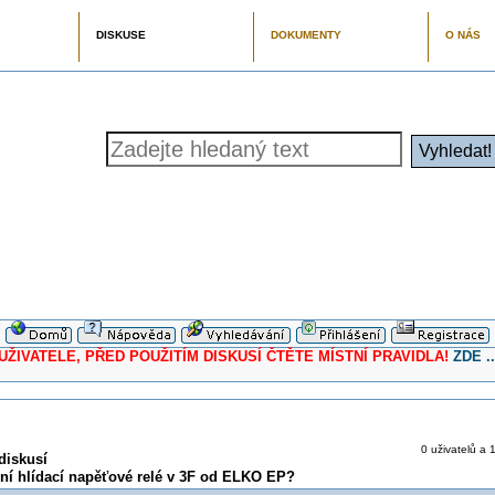
DISKUSE
DOKUMENTY
O NÁS
ELE, PŘED POUŽITÍM DISKUSÍ ČTĚTE MÍSTNÍ PRAVIDLA!
ZDE ..
0 uživatelů a 
diskusí
ční hlídací napěťové relé v 3F od ELKO EP?