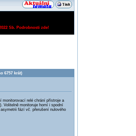
/2022 Sb.
Podrobnosti zde!
o 6757 krát)
monitorovací relé chrání přístroje a
. Volitelně monitoruje horní i spodní
symetrii fází vč. přerušení nulového