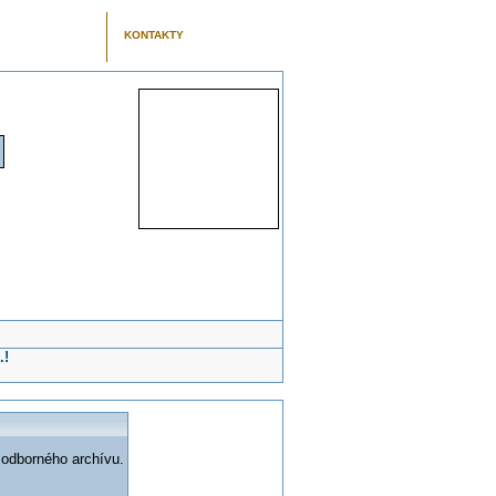
KONTAKTY
.!
 odborného archívu.