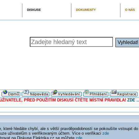
DISKUSE
DOKUMENTY
O NÁS
ELE, PŘED POUŽITÍM DISKUSÍ ČTĚTE MÍSTNÍ PRAVIDLA!
ZDE ..
 které hledáte chybí, ale s větší pravděpodobností se pokoušíte vstoupit do
ouze uživatelům s verifikovaným účtem. Více o verifikaci
zde
istrovat na Diskuse Elektrika.cz se můžete
zde