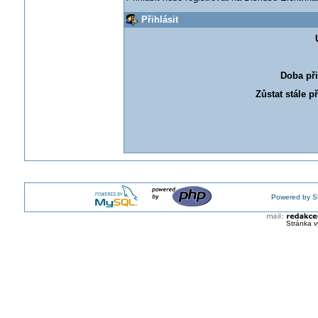
Přihlásit
Doba při
Zůstat stále p
Powered by S
Stránka v