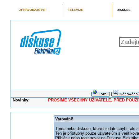
ZPRAVODAJSTVÍ
TELEVIZE
DISKUSE
Novinky:
PROSÍME VŠECHNY UŽIVATELE, PŘED POUŽITÍM 
Varování!
Téma nebo diskuse, které hledáte chybí, ale s
Ten je přístupný pouze uživatelům s verifikov
Přihlásit nebo registrovat na Diskuse Elektri