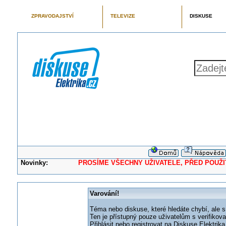
ZPRAVODAJSTVÍ
TELEVIZE
DISKUSE
Novinky:
PROSÍME VŠECHNY UŽIVATELE, PŘED POUŽITÍM 
Varování!
Téma nebo diskuse, které hledáte chybí, ale s
Ten je přístupný pouze uživatelům s verifikov
Přihlásit nebo registrovat na Diskuse Elektri