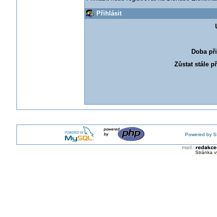
Přihlásit
Doba při
Zůstat stále p
Powered by S
Stránka v