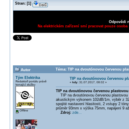
Stran:
[
1
]
Odpovědi n
Na elektrickém zařízení smí pracovat pouze osoba s
Téma: TIP na dvoutónovou červenou plast
Autor
Tým Elektrika
TIP na dvoutónovou červenou pla
Redaktoři portálu právě
«
kdy:
31.07.2017, 08:02 »
konající službu
TIP na dvoutónovou červenou plastovou 
TIP na dvoutónovou červenou plastovou si
akustickým výkonem 102dB/1m, výběr z 32
spojité nastavení hlasitosti, 2 vstupy 2 tó
průměr 93mm x výška 75mm, napájení 9 až 
Offline
Zdroj:
zde...