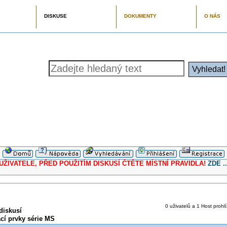
DISKUSE
DOKUMENTY
O NÁS
ELE, PŘED POUŽITÍM DISKUSÍ ČTĚTE MÍSTNÍ PRAVIDLA!
ZDE ..
0 uživatelů a 1 Host prohlí
diskusí
cí prvky série MS