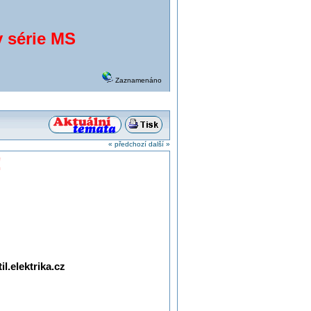
 série MS
Zaznamenáno
« předchozí
další »
!
l.elektrika.cz