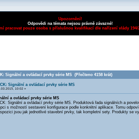
Upozornění!
Odpovědi na témata nejsou právně závazné!
mí pracovat pouze osoba s příslušnou kvalifikací dle nařízení vlády 194
 Signální a ovládací prvky série MS (Přečteno 4158 krát)
K: Signální a ovládací prvky série MS
.03.2015, 10:02 »
lní a ovládací prvky série MS
Signální a ovládací prvky série MS. Produktová řada signálních a povelo
pci s možností sestavení konfigurace podle konkrétní aplikace. Tomu odpo
pozici jsou jak jednotlivé stavební prvky, tak kompletní sety. Produkty se vy