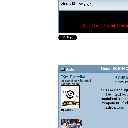
Stran:
[
1
]
Na elektrickém zařízení s
Téma: SCHRACK:
Autor
Tým Elektrika
SCHRAC
Redaktoři portálu právě
«
kdy:
20
konající službu
SCHRACK: Signá
TIP - SCHRACK: 
modulární konce
komponent. K dis
Zdroj:
zde...
Offline