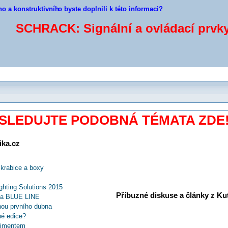
ho a konstruktivníh
o byste doplnili k této informaci?
SCHRACK: Signální a ovládací prvky
SLEDUJTE PODOBNÁ TÉMATA ZDE
ika.cz
 krabice a boxy
hting Solutions 2015
Příbuzné diskuse a články z Kuti
dla BLUE LINE
ou prvního dubna
né edice?
timentem