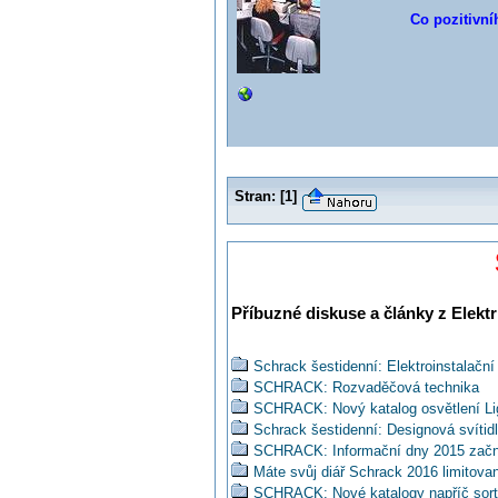
Co pozitivní
Stran:
[
1
]
Příbuzné diskuse a články z Elektr
Schrack šestidenní: Elektroinstalační
SCHRACK: Rozvaděčová technika
SCHRACK: Nový katalog osvětlení Lig
Schrack šestidenní: Designová svíti
SCHRACK: Informační dny 2015 začn
Máte svůj diář Schrack 2016 limitova
SCHRACK: Nové katalogy napříč sor