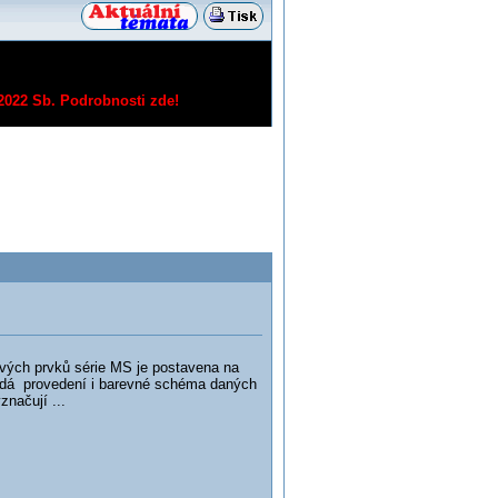
/2022 Sb.
Podrobnosti zde!
vých prvků série MS je postavena na
vídá provedení i barevné schéma daných
značují ...