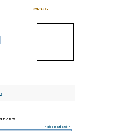
KONTAKTY
.!
ží toto téma.
« předchozí
další »