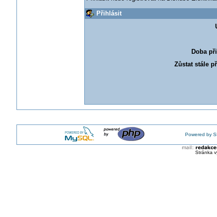
Přihlásit
Doba při
Zůstat stále p
Powered by S
Stránka v