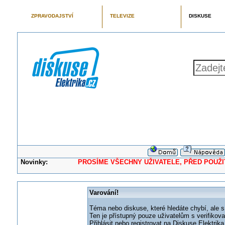
ZPRAVODAJSTVÍ
TELEVIZE
DISKUSE
Novinky:
PROSÍME VŠECHNY UŽIVATELE, PŘED POUŽITÍM 
Varování!
Téma nebo diskuse, které hledáte chybí, ale s
Ten je přístupný pouze uživatelům s verifikov
Přihlásit nebo registrovat na Diskuse Elektri