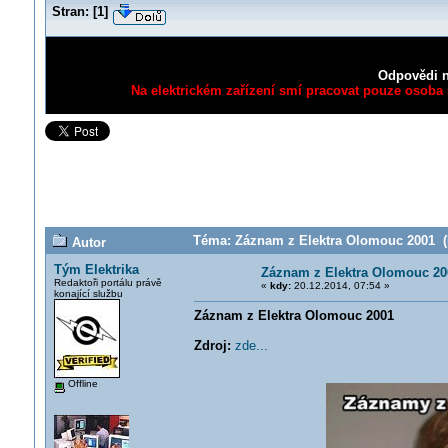
Stran:
[
1
]
Odpovědi n
Na elektrickém zařízení smí pracovat pouze osoba s
Téma: Záznam z Elektra Olomouc 2001 (P
Autor
Tým Elektrika
Záznam z Elektra Olomouc 20
Redaktoři portálu právě
«
kdy:
20.12.2014, 07:54 »
konající službu
Záznam z Elektra Olomouc 2001
Zdroj:
zde...
Offline