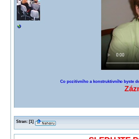
Co pozitivního a konstruktivníh
o byste do
Záz
Stran:
[
1
]