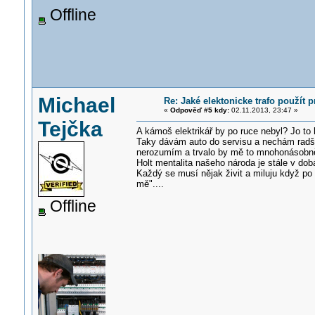
Offline
Michael
Re: Jaké elektonicke trafo použít 
«
Odpověď #5 kdy:
02.11.2013, 23:47 »
Tejčka
A kámoš elektrikář by po ruce nebyl? Jo to 
Taky dávám auto do servisu a nechám radši
nerozumím a trvalo by mě to mnohonásobně v
Holt mentalita našeho národa je stále v do
Každý se musí nějak živit a miluju když po
mě"....
Offline