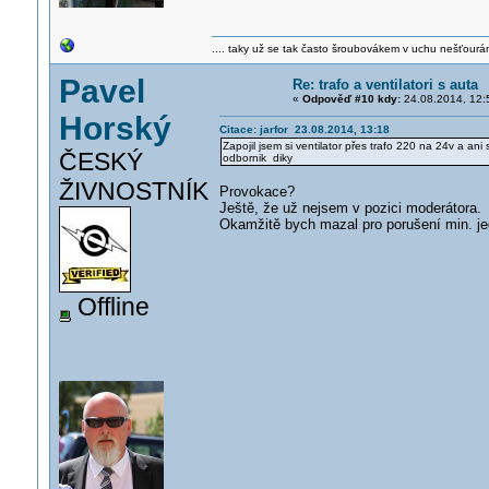
.... taky už se tak často šroubovákem v uchu nešťourá
Pavel
Re: trafo a ventilatori s auta
«
Odpověď #10 kdy:
24.08.2014, 12:
Horský
Citace: jarfor 23.08.2014, 13:18
Zapojil jsem si ventilator přes trafo 220 na 24v a a
ČESKÝ
odbornik diky
ŽIVNOSTNÍK
Provokace?
Ještě, že už nejsem v pozici moderátora.
Okamžitě bych mazal pro porušení min. jed
Offline