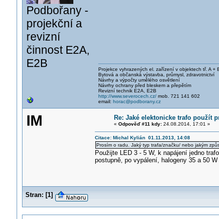
Podbořany -
projekční a
revizní
činnost E2A,
E2B
Projekce vyhrazených el. zařízení v objektech tř. A + 
Bytová a občanská výstavba, průmysl, zdravotnictví
Návrhy a výpočty umělého osvětlení
Návrhy ochrany před bleskem a přepětím
Revizní technik E2A, E2B
http://www.severocech.cz/
mob. 721 141 602
email:
horac@podborany.cz
IM
Re: Jaké elektonicke trafo použít 
«
Odpověď #11 kdy:
24.08.2014, 17:01 »
Citace: Michal Kylián 01.11.2013, 14:08
Prosím o radu. Jaký typ trafa/značku/ nebo jakým zp
Použijte LED 3 - 5 W, k napájení jedno tr
postupně, po vypálení, halogeny 35 a 50 W
Stran:
[
1
]