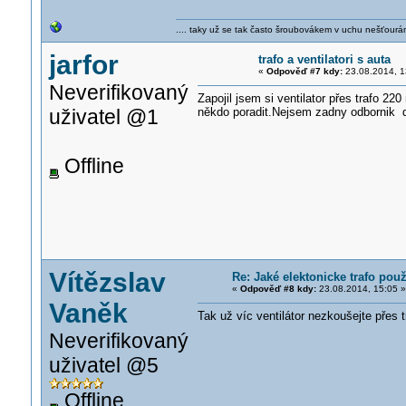
.... taky už se tak často šroubovákem v uchu nešťourá
jarfor
trafo a ventilatori s auta
«
Odpověď #7 kdy:
23.08.2014, 1
Neverifikovaný
Zapojil jsem si ventilator přes trafo 2
uživatel @1
někdo poradit.Nejsem zadny odbornik 
Offline
Vítězslav
Re: Jaké elektonicke trafo pou
«
Odpověď #8 kdy:
23.08.2014, 15:05 »
Vaněk
Tak už víc ventilátor nezkoušejte přes t
Neverifikovaný
uživatel @5
Offline