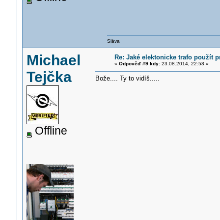
Sláva
Michael
Re: Jaké elektonicke trafo použít 
«
Odpověď #9 kdy:
23.08.2014, 22:58 »
Tejčka
Bože.... Ty to vidíš.....
Offline