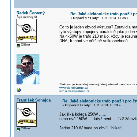
Radek Červený
Re: Jaké elektonicke trafo použít 
Žij a nechej žít
«
Odpověď #1 kdy:
01.11.2013, 17:35 »
Co to je jeden obvod výstupu? Zpravidla mar
tyto výstupy zapojeny paralelně jako jeden 
Na 4x50W je trafo 210 málo, vždy je rozumn
DNA, k mání ve většině velkoobchodů.
Offline
Slušnost je kouzelný nástroj, který otevřel mnohem víc
www.elektrikab
rno.cz
info@elektrikabrno.cz
František Šohajda
Re: Jaké elektonicke trafo použít pro 
«
Odpověď #2 kdy:
01.11.2013, 18:29 »
Jak říká kolega 250W ......
nebo dvě 150W......když není.....2x2 žárovky
Jedno 210 W bude po chvíli "blikat"...
Offline