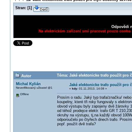
Stran:
[
1
]
Odpovědi n
Na elektrickém zařízení smí pracovat pouze osoba s
Téma: Jaké elektonicke trafo použít pro 
Autor
Michal Kylián
Jaké elektonicke trafo použít pro
Neverifikovaný uživatel @1
«
kdy:
01.11.2013, 14:08 »
Offline
Prosím o radu. Jaký typ trafa/značku/ neb
koupelny, které tři roky fungovaly s elektr
obvod výstupu byly zapojeny dvě žárovky 1
od téhož prodejce elektr. trafo GR T 210,2
okruhy na výstupu, tj,na každý obvod 100W. 
odporoučelo po čtyřech dnech trafo. Prosím
popř. použít dvě trafa?