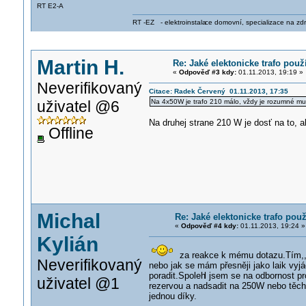
RT E2-A
RT -EZ - elektroinstala
ce domovní, specializace na zdra
Martin H.
Re: Jaké elektonicke trafo použ
«
Odpověď #3 kdy:
01.11.2013, 19:19 »
Neverifikovaný
Citace: Radek Červený 01.11.2013, 17:35
uživatel @6
Na 4x50W je trafo 210 málo, vždy je rozumné mu
Na druhej strane 210 W je dosť na to, 
Offline
Michal
Re: Jaké elektonicke trafo pou
«
Odpověď #4 kdy:
01.11.2013, 19:24 »
Kylián
za reakce k mému dotazu.Tím,, j
Neverifikovaný
nebo jak se mám přesněji jako laik vyj
poradit.Spoleh
l jsem se na odbornost pr
uživatel @1
rezervou a nadsadit na 250W nebo těch
jednou díky.