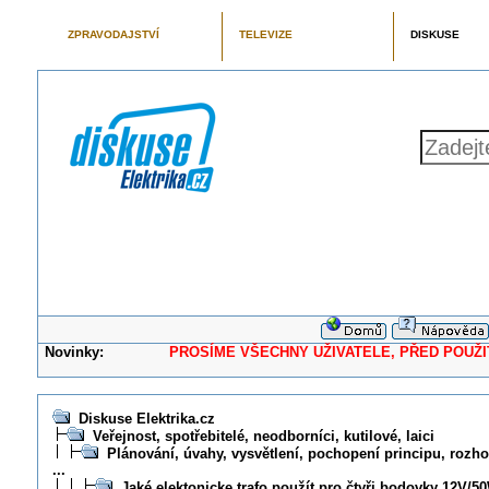
ZPRAVODAJSTVÍ
TELEVIZE
DISKUSE
Novinky:
PROSÍME VŠECHNY UŽIVATELE, PŘED POUŽITÍM 
Diskuse Elektrika.cz
Veřejnost, spotřebitelé, neodborníci, kutilové, laici
Plánování, úvahy, vysvětlení, pochopení principu, rozhod
...
Jaké elektonicke trafo použít pro čtyři bodovky 12V/5