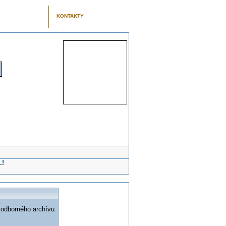
KONTAKTY
.!
 odborného archívu.