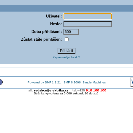
Uživatel:
Heslo:
Doba přihlášení:
Zůstat stále přihlášen:
Zapomněl jsi heslo?
Powered by SMF 1.1.21
|
SMF © 2006, Simple Machines
Stránka vytvořena za 0.006 sekund, 10 dotazů.