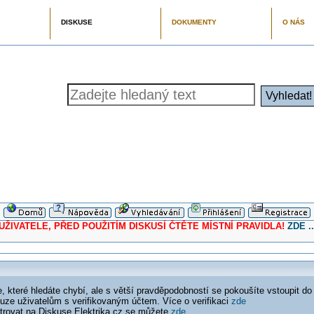
DISKUSE
DOKUMENTY
O NÁS
ELE, PŘED POUŽITÍM DISKUSÍ ČTĚTE MÍSTNÍ PRAVIDLA!
ZDE ..
 které hledáte chybí, ale s větší pravděpodobností se pokoušíte vstoupit do
ouze uživatelům s verifikovaným účtem. Více o verifikaci
zde
istrovat na Diskuse Elektrika.cz se můžete
zde