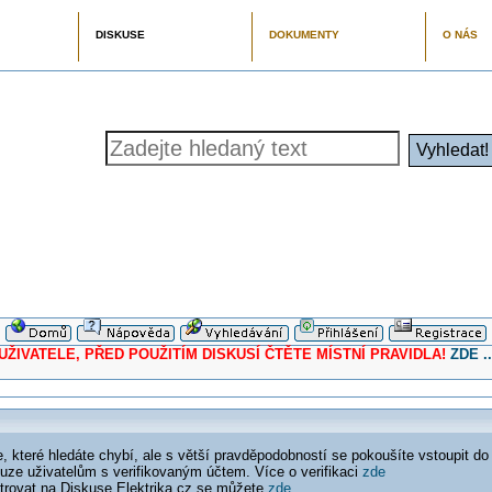
DISKUSE
DOKUMENTY
O NÁS
ELE, PŘED POUŽITÍM DISKUSÍ ČTĚTE MÍSTNÍ PRAVIDLA!
ZDE ..
 které hledáte chybí, ale s větší pravděpodobností se pokoušíte vstoupit do
ouze uživatelům s verifikovaným účtem. Více o verifikaci
zde
istrovat na Diskuse Elektrika.cz se můžete
zde