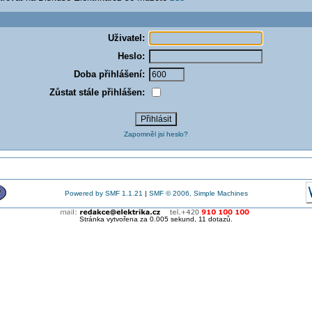
Uživatel:
Heslo:
Doba přihlášení:
Zůstat stále přihlášen:
Zapomněl jsi heslo?
Powered by SMF 1.1.21
|
SMF © 2006, Simple Machines
Stránka vytvořena za 0.005 sekund, 11 dotazů.