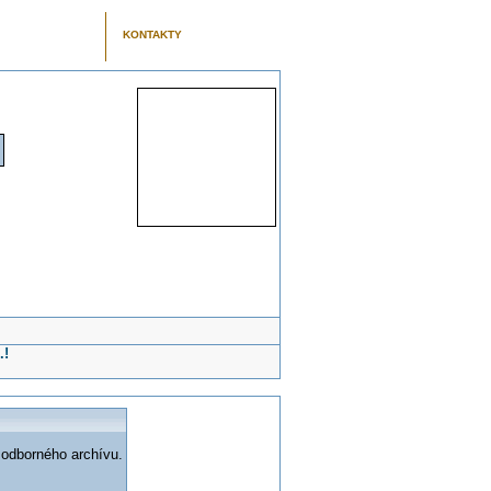
KONTAKTY
.!
 odborného archívu.