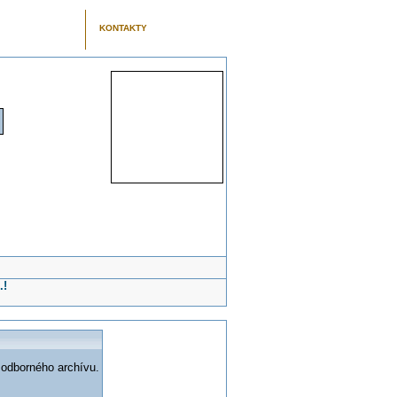
KONTAKTY
.!
 odborného archívu.