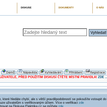
DISKUSE
DOKUMENTY
O NÁS
ELE, PŘED POUŽITÍM DISKUSÍ ČTĚTE MÍSTNÍ PRAVIDLA!
ZDE ..
 které hledáte chybí, ale s větší pravděpodobností se pokoušíte vstoupit do
ouze uživatelům s verifikovaným účtem. Více o verifikaci
zde
istrovat na Diskuse Elektrika.cz se můžete
zde