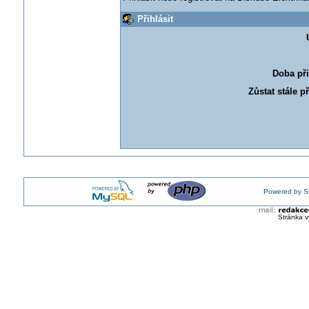
Přihlásit
Doba při
Zůstat stále p
Powered by S
Stránka v