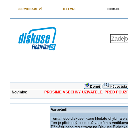
ZPRAVODAJSTVÍ
TELEVIZE
DISKUSE
Novinky:
PROSÍME VŠECHNY UŽIVATELE, PŘED POUŽITÍM 
Varování!
Téma nebo diskuse, které hledáte chybí, ale s
Ten je přístupný pouze uživatelům s verifikov
Přihlásit nebo registrovat na Diskuse Elektri