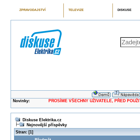
ZPRAVODAJSTVÍ
TELEVIZE
DISKUSE
Novinky:
PROSÍME VŠECHNY UŽIVATELE, PŘED POUŽITÍM 
Diskuse Elektrika.cz
Nejnovější příspěvky
Stran:
[
1
]
Předmět