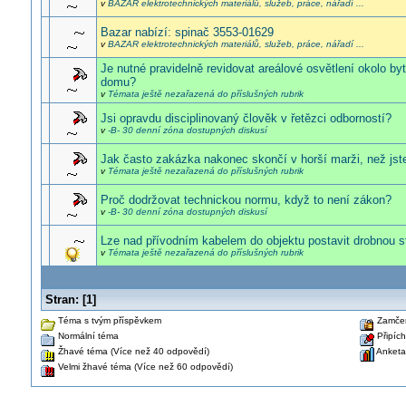
v
BAZAR elektrotechnických materiálů, služeb, práce, nářadí ...
Bazar nabízí: spinač 3553-01629
v
BAZAR elektrotechnických materiálů, služeb, práce, nářadí ...
Je nutné pravidelně revidovat areálové osvětlení okolo by
domu?
v
Témata ještě nezařazená do příslušných rubrik
Jsi opravdu disciplinovaný člověk v řetězci odborností?
v
-B- 30 denní zóna dostupných diskusí
Jak často zakázka nakonec skončí v horší marži, než jste
v
Témata ještě nezařazená do příslušných rubrik
Proč dodržovat technickou normu, když to není zákon?
v
-B- 30 denní zóna dostupných diskusí
Lze nad přívodním kabelem do objektu postavit drobnou 
v
Témata ještě nezařazená do příslušných rubrik
Stran:
[
1
]
Téma s tvým příspěvkem
Zamče
Normální téma
Připíc
Žhavé téma (Více než 40 odpovědí)
Anketa
Velmi žhavé téma (Více než 60 odpovědí)