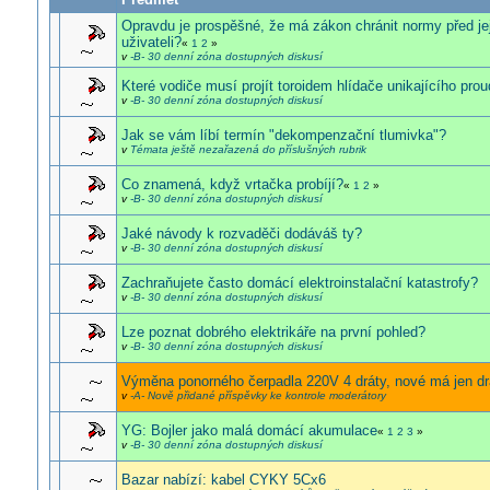
Opravdu je prospěšné, že má zákon chránit normy před je
uživateli?
«
1
2
»
v
-B- 30 denní zóna dostupných diskusí
Které vodiče musí projít toroidem hlídače unikajícího pro
v
-B- 30 denní zóna dostupných diskusí
Jak se vám líbí termín "dekompenzační tlumivka"?
v
Témata ještě nezařazená do příslušných rubrik
Co znamená, když vrtačka probíjí?
«
1
2
»
v
-B- 30 denní zóna dostupných diskusí
Jaké návody k rozvaděči dodáváš ty?
v
-B- 30 denní zóna dostupných diskusí
Zachraňujete často domácí elektroinstalační katastrofy?
v
-B- 30 denní zóna dostupných diskusí
Lze poznat dobrého elektrikáře na první pohled?
v
-B- 30 denní zóna dostupných diskusí
Výměna ponorného čerpadla 220V 4 dráty, nové má jen dr
v
-A- Nově přidané příspěvky ke kontrole moderátory
YG: Bojler jako malá domácí akumulace
«
1
2
3
»
v
-B- 30 denní zóna dostupných diskusí
Bazar nabízí: kabel CYKY 5Cx6